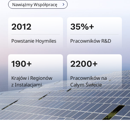
Nawiążmy Współpracę
2012
35%+
Powstanie Hoymiles
Pracowników R&D
190+
2200+
Krajów i Regionów
Pracowników na
z Instalacjami
Całym Świecie