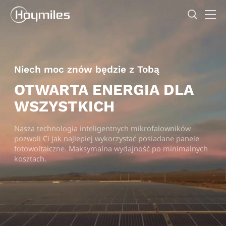
Niech moc znów będzie z Tobą
OTWARTA ENERGIA DLA
WSZYSTKICH
Nasza technologia inteligentnych mikrofalowników
pozwoli Ci jak najlepiej wykorzystać posiadane panele
fotowoltaiczne. Maksymalna wydajność po minimalnych
kosztach.