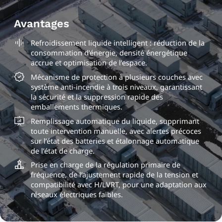
Avantages
Refroidissement liquide intelligent : réduction de la
consommation d’énergie, densité énergétique
accrue et optimisation de l’espace.
Mécanisme de protection à plusieurs couches avec
système anti-incendie à trois niveaux, garantissant
la sécurité et la suppression rapide des
emballements thermiques.
Remplissage automatique du liquide, supprimant
toute intervention manuelle, avec alertes précoces
sur l’état des batteries et étalonnage automatique
de l’état de charge.
Prise en charge de la régulation primaire de
fréquence, de l’ajustement rapide de la tension et
compatibilité avec H/LVRT, pour une adaptation aux
réseaux électriques faibles.