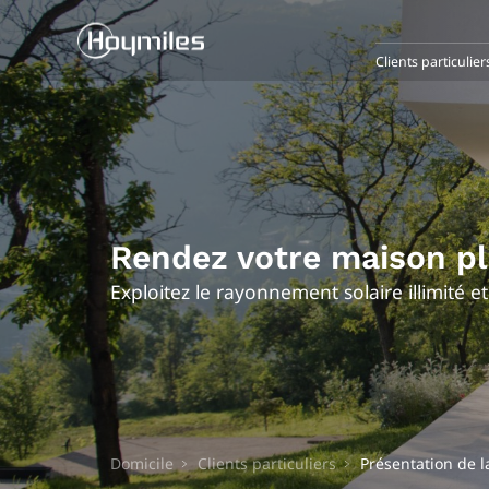
Clients particulier
Rendez votre maison pl
Exploitez le rayonnement solaire illimité et
Domicile
Clients particuliers
Présentation de la