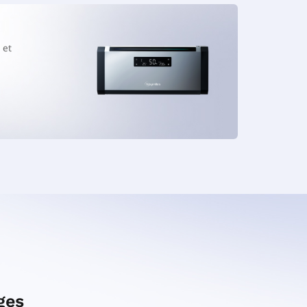
 et
ges