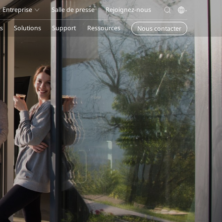
Entreprise
Salle de presse
Rejoignez-nous
s
Solutions
Support
Ressources
Nous contacter