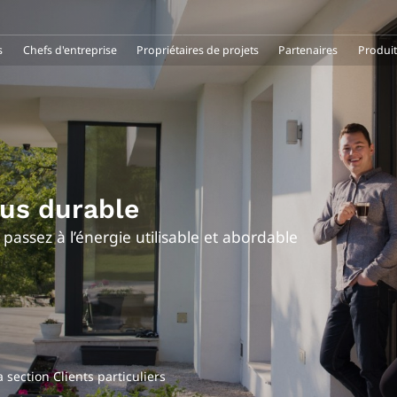
s
Chefs d'entreprise
Propriétaires de projets
Partenaires
Produit
us durable
 passez à l’énergie utilisable et abordable
 section Clients particuliers