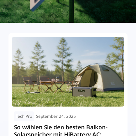
Tech Pro
September 24, 2025
So wählen Sie den besten Balkon-
L
Solarspeicher mit HiBattery AC:
W