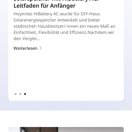
Leitfaden für Anfänger
E
B
Hoymiles HiBattery AC wurde für DIY-Haus-
b
Solarenergiespeicher entwickelt und bietet
S
städtischen Hausbesitzer/-innen ein neues Maß an
s
Einfachheit, Flexibilität und Effizienz.Nachdem wir
S
den Verglei...
W
Weiterlesen