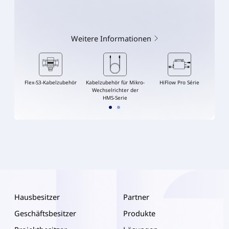
Weitere Informationen
behör
Kabelzubehör für Mikro-
HiFlow Pro Série
HiFlow Pro Série
Flex
Wechselrichter der
HMS-Serie
Hausbesitzer
Partner
Geschäftsbesitzer
Produkte