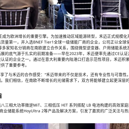
南欧正成为欧洲增长的重要引擎。为加速推动区域能源转型，禾迈正式规模化
量第一，并入选BNEF Tier1全球一级储能厂商的企业，公司正以全球
ero等多家知名分销商在南欧建立合作关系，围绕微型逆变器、户用储能系统
展的底气源于扎实的前期准备——早在2023年，禾迈便率先通过CE认证
统认证的企业之一。通过在意大利重要内陆港口打造示范性项目，禾迈积
提供了重要参考。
higues也分享了与禾迈的合作感受：“禾迈带来的不仅是技术，还有专业性与可靠性
刻。我们相信，在南欧不断增长的光储需求下，双方将能够建立起更深层
盾
相大功率微逆MiT、三相低压 HIT 系列搭配 LB 电池构建的高效家庭
商业储能系统HoyUltra 2等产品及解决方案，引发了嘉宾的广泛关注与热