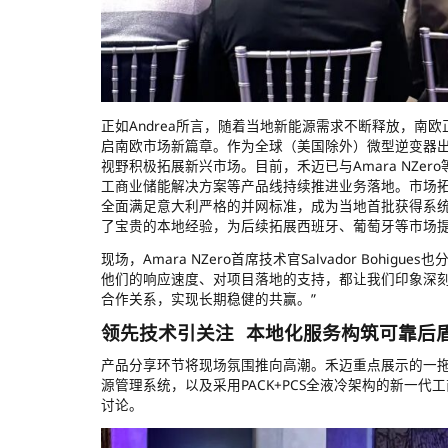
正如Andrea所言，随着当地新能源需求不断释放，
启南欧市场新篇章。作为全球（美国除外）微型逆变器出货
视野积极拓展新兴市场。目前，禾迈已与Amara NZ
工商业储能解决方案等产品线持续推进业务落地。市场拓
全面满足意大利严格的并网标准，成为当地首批获得系
了宝贵的本地经验，为后续拓展西班牙、葡萄牙等市场
现场，Amara NZero首席技术官Salvador Bo
他们的响应速度、对项目落地的支持，都让我们印象深
合作关系，实现长期稳健的共赢。”
领先技术引关注 本地化服务构筑可靠后
产品分享环节将现场氛围推向高潮。禾迈重点展示的一拖八三
源管理系统，以及采用PACK+PCS全液冷架构的新一代工
讨论。