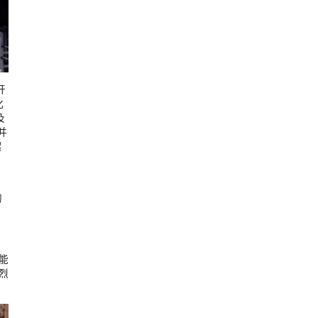
开
化
及
并
累
。
的
能
烈