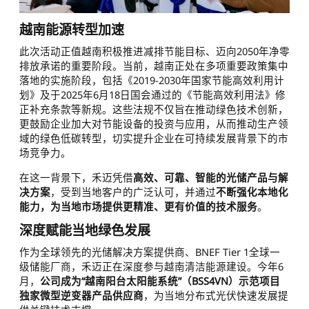
越南能源转型加速
此次活动正值越南积极推进减排节能目标、迈向2050年净零
排放承诺的重要阶段。当前，越南正处在多项重要政策集中
落地的实施阶段，包括《2019-2030年国家节能高效利用计
划》及于2025年6月18日国会通过的《节能高效利用法》修
正补充条款等新规。这些法规不仅旨在推动绿色技术创新，
更鼓励企业加大对节能设备的投资与应用，从而推动生产领
域的绿色低碳转型，切实提升企业在可持续发展背景下的市
场竞争力。
在这一背景下，禾迈凭借
高效、可靠、智能的光储产品与解
决方案
，受到当地客户的广泛认可，并通过
不断强化本地化
能力，为当地市场提供更精准、更有价值的技术服务
。
深度赋能当地绿色发展
作为全球领先的光储解决方案提供商、BNEF Tier 1全球一
级储能厂商，禾迈正在深度参与越南清洁能源建设。今年6
月，
公司成为“越南阳台太阳能系统”（BSS4VN）示范项目
独家微型逆变器产品供应商
，为当地分布式光伏快速发展提