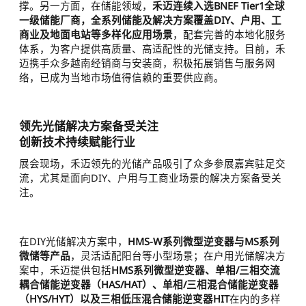
撑。另一方面，在储能领域，
禾迈连续入选BNEF Tier1全球
一级储能厂商，全系列储能及解决方案覆盖DIY、户用、工
商业及地面电站等多样化应用场景
，配套完善的本地化服务
体系，为客户提供高质量、高适配性的光储支持。目前，禾
迈携手众多越南经销商与安装商，积极拓展销售与服务网
络，已成为当地市场值得信赖的重要供应商。
领先光储解决方案备受关注
创新技术持续赋能行业
展会现场，禾迈领先的光储产品吸引了众多参展嘉宾驻足交
流，尤其是面向DIY、户用与工商业场景的解决方案备受关
注。
在DIY光储解决方案中，
HMS-W系列微型逆变器与MS系列
微储等产品
，灵活适配阳台等小型场景；在户用光储解决方
案中，禾迈提供包括
HMS系列微型逆变器、单相/三相交流
耦合储能逆变器（HAS/HAT）、单相/三相混合储能逆变器
（HYS/HYT）以及三相低压混合储能逆变器HIT
在内的多样