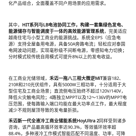
化产品组合，全面覆盖不同户用场景的应用需求。
其中，
HIT系列与LB电池协同工作，构建一套集绿色发电、
能源储存与智能调度于一体的高效能源管理系统
，完美适应
越南住宅与小型工商业的能源挑战。系统全EPS（应急电
源）支持全屋备用电源，具备50A旁路电流；轻松应对泰国
电网波动问题，实现毫秒级不间断电源，零感知电力切换；
分时模式较传统自用模式可提升8%以上的发电收益。
在工商业光储领域，
禾迈一拖八三相大微逆MiT
兼容182、
210R和210光伏组件，具有5000W三相功率，十分适用于大
型住宅及工商业场景；直流侧电压始终不超过120V/140V，
降低火灾触电风险；4路独立MPPT以及12～136V的MPPT电
压范围，使每路输入端口均能在最大功率点工作，最大程度
减少不规则屋顶导致的发电量折损。
禾迈新一代全液冷工商业储能系统HoyUltra 2
同样受到诸多
咨询，该产品最高循环效率达90.3%，等效循环效率超
88.4%，多种液冷工作模式智能匹配不同温度、功率，可降