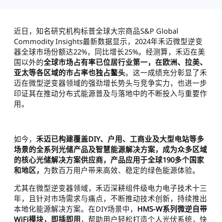
近日，知名研究机构标普全球大宗商品S&P Global
Commodity Insights最新数据显示，2024年禾迈微型逆变
器全球市场份额达22%，同比增长25%。经测算，禾迈在美
国以外的
全球市场占有率已位居行业第一，在欧洲、拉美、
亚太等各区域的市占率也独占鳌头
。这一成绩充分彰显了禾
迈在微型逆变器领域的强劲增长势头与竞争实力，也进一步
印证其在推动分布式能源普及与落地中的不断投入与重要作
用。
如今，
禾迈已构建覆盖DIY、户用、工商业及大型电站等多
场景的全系列光储产品及智慧能源解决方案，成为众多区域
的核心光储解决方案供应商，产品应用于全球190多个国家
和地区，
为数百万用户带来高效、稳定的绿色能源体验。
尤其在微型逆变器领域，禾迈深耕组件级电力电子技术十三
年，且针对市场需求与痛点，不断推动技术创新，持续推出
本地化能源解决方案。在DIY场景中，
HMS-W系列微逆自带
WiFi模块，即插即用
，帮助用户轻松打造个人光伏系统，快