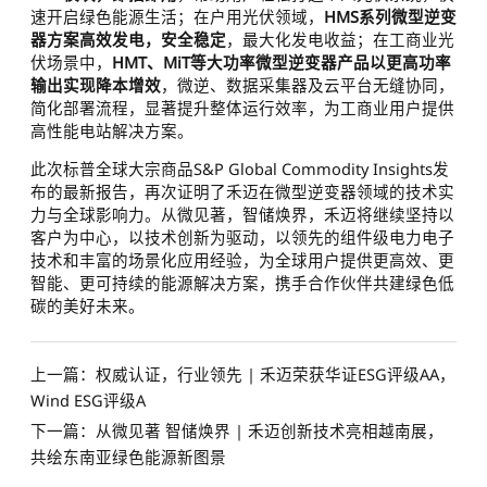
速开启绿色能源生活；在户用光伏领域，
HMS系列微型逆变
器方案高效发电，安全稳定
，最大化发电收益；在工商业光
伏场景中，
HMT、MiT等大功率微型逆变器产品以更高功率
输出实现降本增效
，微逆、数据采集器及云平台无缝协同，
简化部署流程，显著提升整体运行效率，为工商业用户提供
高性能电站解决方案。
此次标普全球大宗商品S&P Global Commodity Insights发
布的最新报告，再次证明了禾迈在微型逆变器领域的技术实
力与全球影响力。从微见著，智储焕界，禾迈将继续坚持以
客户为中心，以技术创新为驱动，以领先的组件级电力电子
技术和丰富的场景化应用经验，为全球用户提供更高效、更
智能、更可持续的能源解决方案，携手合作伙伴共建绿色低
碳的美好未来。
上一篇：权威认证，行业领先 | 禾迈荣获华证ESG评级AA，
Wind ESG评级A
下一篇：从微见著 智储焕界 | 禾迈创新技术亮相越南展，
共绘东南亚绿色能源新图景