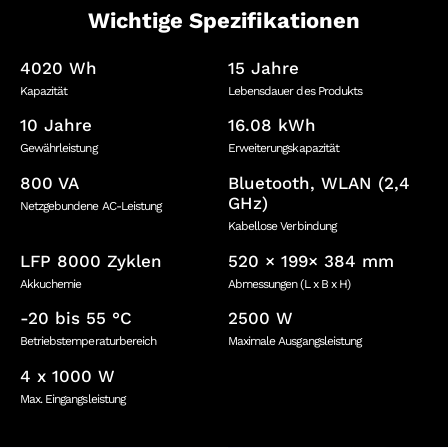
Wichtige Spezifikationen
4020 Wh
15 Jahre
Kapazität
Lebensdauer des Produkts
10 Jahre
16.08 kWh
Gewährleistung
Erweiterungskapazität
800 VA
Bluetooth, WLAN (2,4
GHz)
Netzgebundene AC-Leistung
Kabellose Verbindung
LFP 8000 Zyklen
520 × 199× 384 mm
Akkuchemie
Abmessungen (L x B x H)
-20 bis 55 °C
2500 W
Betriebstemperaturbereich
Maximale Ausgangsleistung
4 x 1000 W
Max. Eingangsleistung