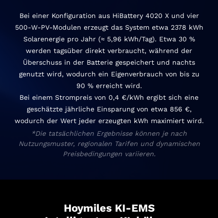
Bei einer Konfiguration aus HiBattery 4020 X und vier
500-W-PV-Modulen erzeugt das System etwa 2378 kWh
Solarenergie pro Jahr (≈ 5,96 kWh/Tag). Etwa 30 %
werden tagsüber direkt verbraucht, während der
Überschuss in der Batterie gespeichert und nachts
genutzt wird, wodurch ein Eigenverbrauch von bis zu
90 % erreicht wird.
Bei einem Strompreis von 0,4 €/kWh ergibt sich eine
geschätzte jährliche Einsparung von etwa 856 €,
wodurch der Wert jeder erzeugten kWh maximiert wird.
*Die tatsächlichen Ergebnisse können je nach
Nutzungsmuster, regionalen Tarifen und dynamischen
Preisbedingungen variieren.
Hoymiles KI-EMS