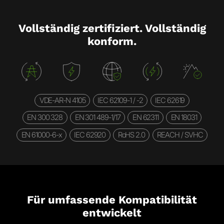
Vollständig zertifiziert. Vollständig
konform.
VDE-AR-N 4105
IEC 62109-1 / -2
IEC 62619
EN 300 328
EN 301 489-1/17
EN 62311
EN 18031
EN 61000-6-x
IEC 62920
RoHS 2.0
REACH / SVHC
Für umfassende Kompatibilität
entwickelt