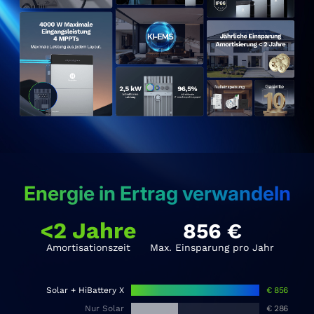
Energie in Ertrag verwandeln
<2 Jahre
856
€
Amortisationszeit
Max. Einsparung pro Jahr
Solar + HiBattery X
€
856
Nur Solar
€
286