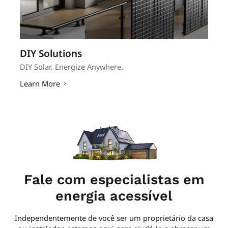
DIY Solutions
Residential Solutions
C&I Solutions
Utility Solutions
DIY Solar. Energize Anywhere.
Solar Storage, Powered with Smart Control.
Scale Smart, Profit Strong.
Big Solutions. Bigger Returns.
Learn More
Learn More
Learn More
Learn More
Fale com especialistas em
energia acessível
Independentemente de você ser um proprietário da casa