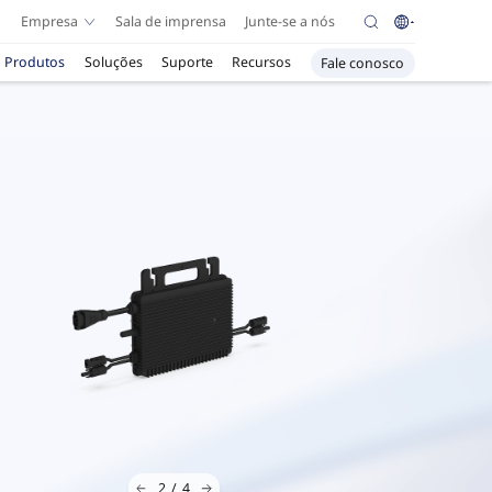
Empresa
Sala de imprensa
Junte-se a nós
Produtos
Soluções
Suporte
Recursos
Fale conosco
3
/
4