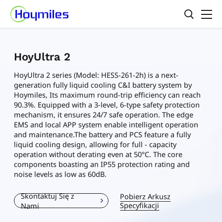
HoyUltra 2
HoyUltra 2 series (Model: HESS-261-2h) is a next-
generation fully liquid cooling C&I battery system by
Hoymiles, Its maximum round-trip efficiency can reach
90.3%. Equipped with a 3-level, 6-type safety protection
mechanism, it ensures 24/7 safe operation. The edge
EMS and local APP system enable intelligent operation
and maintenance.The battery and PCS feature a fully
liquid cooling design, allowing for full - capacity
operation without derating even at 50°C. The core
components boasting an IP55 protection rating and
noise levels as low as 60dB.
Skontaktuj Się z
Pobierz Arkusz
Specyfikacji
Nami