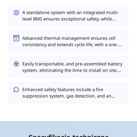
A standalone system with an integrated multi-
level BMS ensures exceptional safety, while
multi-DC fuse protection guarantees fast-
breaking and anti-arc safety Economical and
Advanced thermal management ensures cell
Efficient.
consistency and extends cycle life, with a one-
string-one-management approach for
enhanced usable capacity.
Easily transportable, and pre-assembled battery
system, eliminating the time to install on site,
Supports multi-cabinet parallel connection and
offers PQ, VF, black start, and more.
Enhanced safety features include a fire
suppression system, gas detection, and an
emergency shutdown function for added
protection.