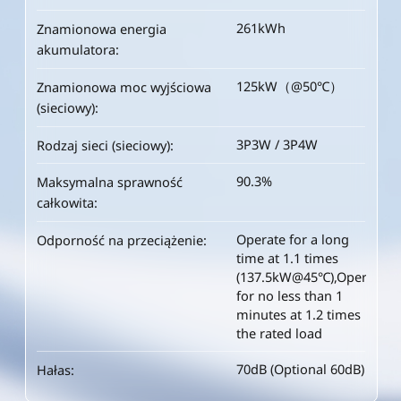
261kWh
Znamionowa energia
akumulatora:
125kW（@50℃）
Znamionowa moc wyjściowa
(sieciowy):
3P3W / 3P4W
Rodzaj sieci (sieciowy):
90.3%
Maksymalna sprawność
całkowita:
Operate for a long
Odporność na przeciążenie:
time at 1.1 times
(137.5kW@45℃),Operate
for no less than 1
minutes at 1.2 times
the rated load
70dB (Optional 60dB)
Hałas: