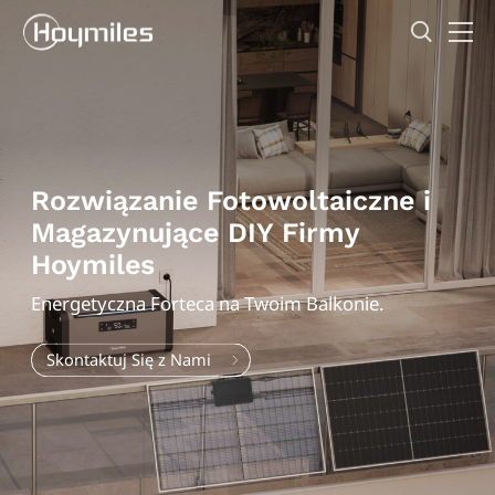
Rozwiązanie Fotowoltaiczne i
Magazynujące DIY Firmy
Hoymiles
Energetyczna Forteca na Twoim Balkonie.
Skontaktuj Się z Nami