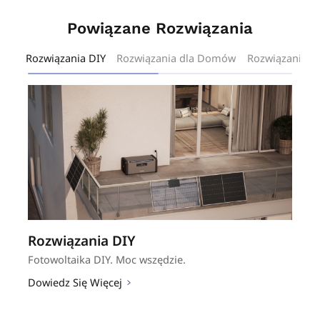
Powiązane Rozwiązania
ia DIY
Rozwiązania dla Domów
Rozwiązania Komercyjne i Pr
Rozwiązania DIY
Rozwiązania dla Domów
Rozwiązania Komercyjne i Przemysłowe
Rozwiązania Wielkoskalowe
Fotowoltaika DIY. Moc wszędzie.
Magazyny solarne zasilane inteligentnym
Inteligentne skalowanie to duże zyski.
Duże rozwiązania. Większy zwrot.
sterowaniem.
Dowiedz Się Więcej
Dowiedz Się Więcej
Dowiedz Się Więcej
Dowiedz Się Więcej