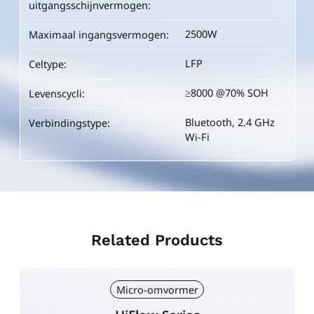
uitgangsschijnvermogen:
uitgangsschijnvermogen:
2500W
2500W
Maximaal ingangsvermogen:
Maximaal ingangsvermogen:
LFP
LFP
Celtype:
Celtype:
≥8000 @70% SOH
≥8000 @70% SOH
Levenscycli:
Levenscycli:
Bluetooth, 2.4 GHz
Bluetooth, 2.4 GHz
Verbindingstype:
Verbindingstype:
Wi-Fi
Wi-Fi
Related Products
Micro-omvormer