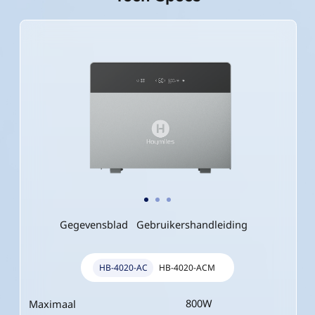
Gegevensblad
Gebruikershandleiding
HB-4020-AC
HB-4020-ACM
800W
2500W
Maximaal
Maximaal