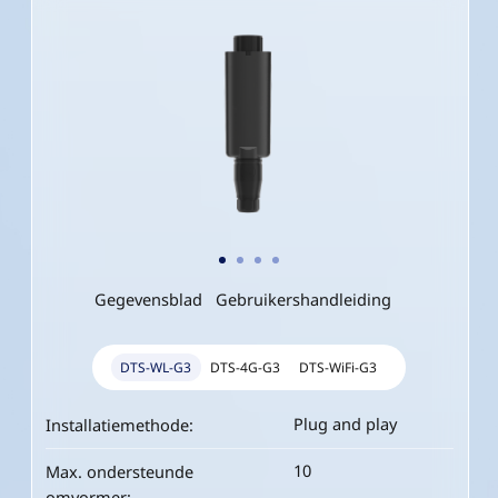
Gegevensblad
Gebruikershandleiding
DTS-WL-G3
DTS-4G-G3
DTS-WiFi-G3
Plug and play
Plug and play
Plug and play
Installatiemethode:
Installatiemethode:
Installatiemethode:
10
10
10
Max. ondersteunde
Max. ondersteunde
Max. ondersteunde
omvormer:
omvormer:
omvormer: