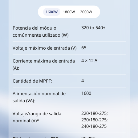
1600W
1800W
2000W
320 to 540+
360 to 600+
400 to 670+
Potencia del módulo
Potencia del módulo
Potencia del módulo
comúnmente utilizado (W):
comúnmente utilizado (W):
comúnmente utilizado (W):
65
65
65
Voltaje máximo de entrada (V):
Voltaje máximo de entrada (V):
Voltaje máximo de entrada (V):
4 × 12.5
4 × 13.3
4 × 14
Corriente máxima de entrada
Corriente máxima de entrada
Corriente máxima de entrada
(A):
(A):
(A):
4
4
4
Cantidad de MPPT:
Cantidad de MPPT:
Cantidad de MPPT:
1600
1800
2000
Alimentación nominal de
Alimentación nominal de
Alimentación nominal de
salida (VA):
salida (VA):
salida (VA):
220/180-275;
220/180-275;
220/180-275;
Voltaje/rango de salida
Voltaje/rango de salida
Voltaje/rango de salida
230/180-275;
230/180-275;
230/180-275;
nominal (V)* :
nominal (V)* :
nominal (V)* :
240/180-275
240/180-275
240/180-275